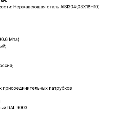
ки:
ости: Нержавеющая сталь AISI304(08Х18Н10)
(0.6 Мпа)
ый;
оссия;
х присоединительных патрубков
м
лый RAL 9003