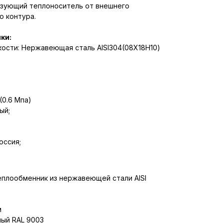
зующий теплоноситель от внешнего
о контура.
ки:
ости: Нержавеющая сталь AISI304(08Х18Н10)
(0.6 Мпа)
ый;
оссия;
плообменник из нержавеющей стали AISI
м
лый RAL 9003