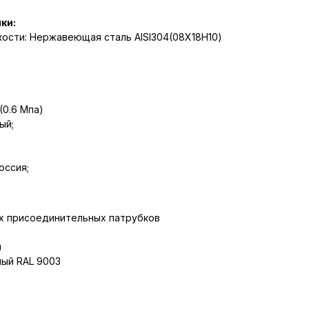
ки:
ости: Нержавеющая сталь AISI304(08Х18Н10)
(0.6 Мпа)
ый;
оссия;
х присоединительных патрубков
м
лый RAL 9003