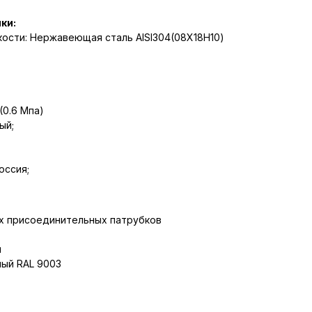
ки:
ости: Нержавеющая сталь AISI304(08Х18Н10)
(0.6 Мпа)
ый;
оссия;
х присоединительных патрубков
м
лый RAL 9003