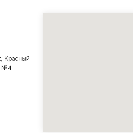
к, Красный
е №4